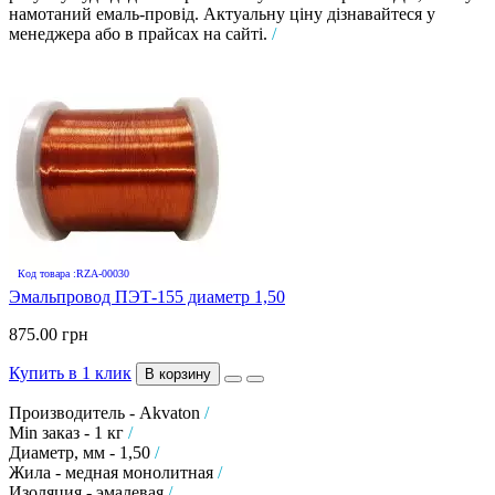
намотаний емаль-провід. Актуальну ціну дізнавайтеся у
менеджера або в прайсах на сайті.
/
Код товара :RZA-00030
Эмальпровод ПЭТ-155 диаметр 1,50
875.00 грн
Купить в 1 клик
В корзину
Производитель - Akvaton
/
Min заказ - 1 кг
/
Диаметр, мм - 1,50
/
Жила - медная монолитная
/
Изоляция - эмалевая
/