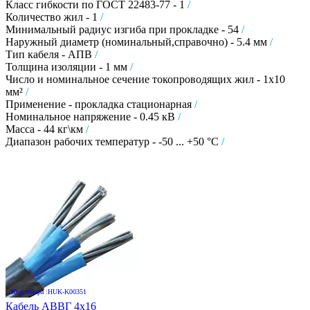
Класс гибкости по ГОСТ 22483-77 - 1
/
Количество жил - 1
/
Минимальный радиус изгиба при прокладке - 54
/
Наружный диаметр (номинальный,справочно) - 5.4 мм
/
Тип кабеля - АПВ
/
Толщина изоляции - 1 мм
/
Число и номинальное сечение токопроводящих жил - 1х10
мм²
/
Применение - прокладка стационарная
/
Номинальное напряжение - 0.45 кВ
/
Масса - 44 кг\км
/
Диапазон рабочих температур - -50 ... +50 °C
/
Код товара :HUK-K00351
Кабель АВВГ 4х16