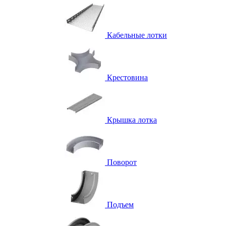
Кабельные лотки
Крестовина
Крышка лотка
Поворот
Подъем