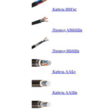
Кабель ВВГнг
Провод АВБбШв
Провод ВБбШв
Кабель ААБл
Кабель ААШв