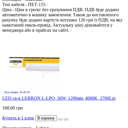
Тип кабеля - ПЕТ-155
/
Ціна - Ціна в грн/кг без урахування ПДВ. ПДВ буде додано
автоматично в кошику замовлення. Також до виставленого
рахунку буде додано вартість котушки 120 грн із ПДВ, на яку
намотаний емаль-провід. Актуальну ціну дізнавайтеся у
менеджера або в прайсах на сайті.
/
Код товара :16-45-41
LED св-к LEBRON L-LPO, 36W, 1200мм, 4000K, 2700Lm
168.00 грн
Купить в 1 клик
В корзину