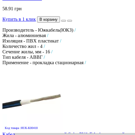
58.91 грн
Купить в 1 клик
В корзину
Производитель - Южкабель(ЮКЗ)
/
Жила - алюминиевая
/
Изоляция - ПВХ пластикат
/
Количество жил - 4
/
Сечение жилы, мм - 16
/
Тип кабеля - АВВГ
/
Применение - прокладка стационарная
/
Код товара :HUK-K00418
Кабель для солнечных панелей Solar PV1-F 1х4 солнечный