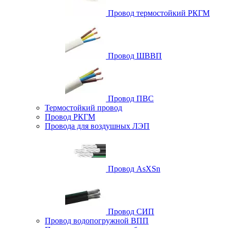
Провод термостойкий РКГМ
Провод ШВВП
Провод ПВС
Термостойкий провод
Провод РКГМ
Провода для воздушных ЛЭП
Провод AsXSn
Провод СИП
Провод водопогружной ВПП