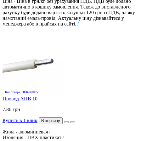
Ціна - Ціна в грн/кг без урахування ПДВ. ПДВ буде додано
автоматично в кошику замовлення. Також до виставленого
рахунку буде додано вартість котушки 120 грн із ПДВ, на яку
намотаний емаль-провід. Актуальну ціну дізнавайтеся у
менеджера або в прайсах на сайті.
/
Код товара :HUK-K00058
Провод АПВ 10
7.86 грн
Купить в 1 клик
В корзину
Жила - алюминиевая
/
Изоляция - ПВХ пластикат
/