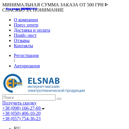
МИНИМАЛЬНАЯ СУММА ЗАКАЗА ОТ 500 ГРН ᐈ
Код товара :507000
Код товара :HUK-K00058
Код товара :Т075177
Код товара :pnsv12
Код товара :HUK-K00072
СПАСИБО ЗА ПОНИМАНИЕ
О компании
Пресс центр
Доставка и оплата
Прайс-лист
Отзывы
Контакты
Регистрация
/
Авторизация
Получить скидку
+38 (098) 166-27-69
+38 (050) 406-10-20
+38 (057) 754-36-23
RU