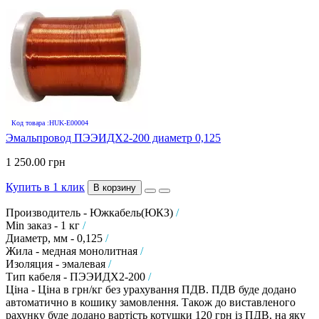
Код товара :HUK-E00004
Эмальпровод ПЭЭИДХ2-200 диаметр 0,125
1 250.00 грн
Купить в 1 клик
В корзину
Производитель - Южкабель(ЮКЗ)
/
Min заказ - 1 кг
/
Диаметр, мм - 0,125
/
Жила - медная монолитная
/
Изоляция - эмалевая
/
Тип кабеля - ПЭЭИДХ2-200
/
Ціна - Ціна в грн/кг без урахування ПДВ. ПДВ буде додано
автоматично в кошику замовлення. Також до виставленого
рахунку буде додано вартість котушки 120 грн із ПДВ, на яку