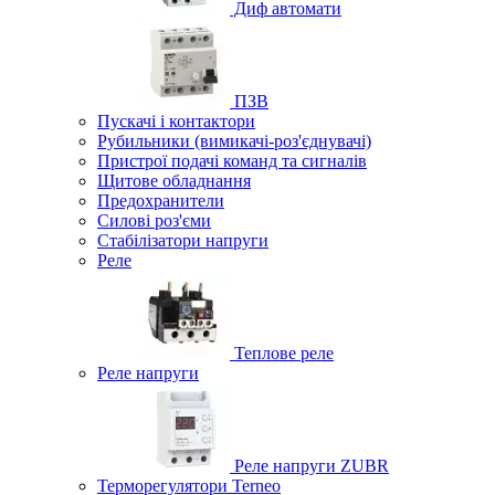
Диф автомати
ПЗВ
Пускачі і контактори
Рубильники (вимикачі-роз'єднувачі)
Пристрої подачі команд та сигналів
Щитове обладнання
Предохранители
Силові роз'єми
Стабілізатори напруги
Реле
Теплове реле
Реле напруги
Реле напруги ZUBR
Терморегулятори Terneo