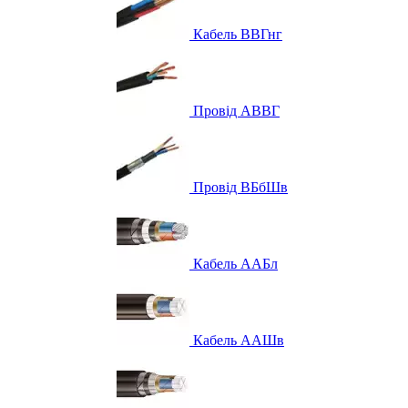
Кабель ВВГнг
Провід АВВГ
Провід ВБбШв
Кабель ААБл
Кабель ААШв