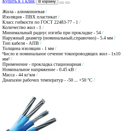
Купить в 1 клик
В корзину
Жила - алюминиевая
/
Изоляция - ПВХ пластикат
/
Класс гибкости по ГОСТ 22483-77 - 1
/
Количество жил - 1
/
Минимальный радиус изгиба при прокладке - 54
/
Наружный диаметр (номинальный,справочно) - 5.4 мм
/
Тип кабеля - АПВ
/
Толщина изоляции - 1 мм
/
Число и номинальное сечение токопроводящих жил - 1х10
мм²
/
Применение - прокладка стационарная
/
Номинальное напряжение - 0.45 кВ
/
Масса - 44 кг\км
/
Диапазон рабочих температур - -50 ... +50 °C
/