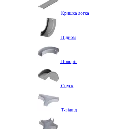
Кришка лотка
Підйом
Поворіт
Спуск
Т-відвід