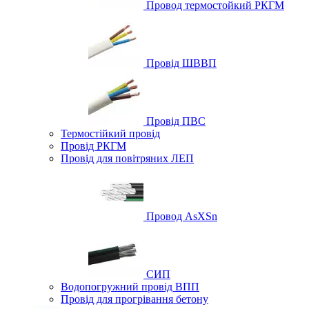
Провод термостойкий РКГМ
Провід ШВВП
Провід ПВС
Термостійкий провід
Провід РКГМ
Провід для повітряних ЛЕП
Провод AsXSn
СИП
Водопогружний провід ВПП
Провід для прогрівання бетону