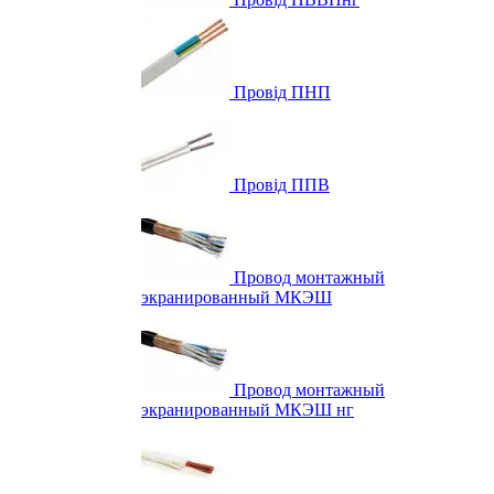
Провід ПНП
Провід ППВ
Провод монтажный
экранированный МКЭШ
Провод монтажный
экранированный МКЭШ нг