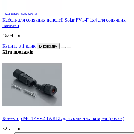
Код товара :HUK-K00418
Кабель для сонячних панелей Solar PV1-F 1х4 для сонячних
панелей
46.04 грн
Купить в 1 клик
В корзину
Хіти продажів
Конектор MC4 4мм2 TAKEL для сонячних батарей (роз'єм)
32.71 грн