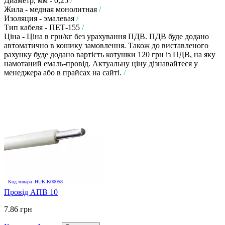
Диаметр, мм - 0,25
/
Жила - медная монолитная
/
Изоляция - эмалевая
/
Тип кабеля - ПЕТ-155
/
Ціна - Ціна в грн/кг без урахування ПДВ. ПДВ буде додано
автоматично в кошику замовлення. Також до виставленого
рахунку буде додано вартість котушки 120 грн із ПДВ, на яку
намотаний емаль-провід. Актуальну ціну дізнавайтеся у
менеджера або в прайсах на сайті.
/
Код товара :HUK-K00058
Провід АПВ 10
7.86 грн