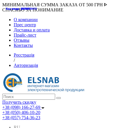
МИНИМАЛЬНАЯ СУММА ЗАКАЗА ОТ 500 ГРН ᐈ
Код товара :507000
Код товара :HUK-K00058
Код товара :Т075177
Код товара :pnsv12
Код товара :HUK-K00072
СПАСИБО ЗА ПОНИМАНИЕ
О компании
Прес центр
Доставка и оплата
Прайс-лист
Отзывы
Контакты
Реєстрація
/
Авторизація
Получить скидку
+38 (098) 166-27-69
+38 (050) 406-10-20
+38 (057) 754-36-23
RU