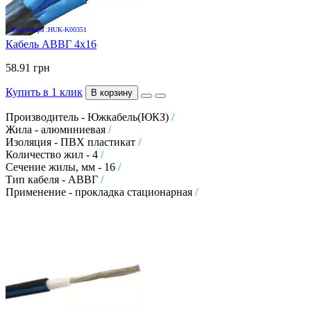
Код товара :HUK-K00351
Кабель АВВГ 4х16
58.91 грн
Купить в 1 клик
В корзину
Производитель - Южкабель(ЮКЗ)
/
Жила - алюминиевая
/
Изоляция - ПВХ пластикат
/
Количество жил - 4
/
Сечение жилы, мм - 16
/
Тип кабеля - АВВГ
/
Применение - прокладка стационарная
/