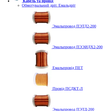
Кабель та провід
Обмотувальний дріт. Емальдріт
Эмальпровод ПЭТД2-200
Эмальпровод ПЭЭИДХ2-200
Емальпровід ПЕТ
Провід ПСДКТ-Л
Эмальпровод ПЭТД-200