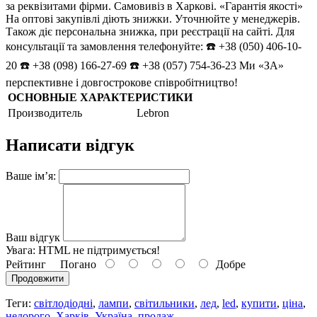
за реквізитами фірми. Самовивіз в Харкові. «Гарантія якості»
На оптові закупівлі діють знижки. Уточнюйте у менеджерів.
Також діє персональна знижка, при реєстрації на сайті. Для
консультації та замовлення телефонуйте: ☎️ +38 (050) 406-10-
20 ☎️ +38 (098) 166-27-69 ☎️ +38 (057) 754-36-23 Ми «ЗА»
перспективне і довгострокове співробітництво!
ОСНОВНЫЕ ХАРАКТЕРИСТИКИ
Производитель
Lebron
Написати відгук
Ваше ім’я:
Ваш відгук
Увага:
HTML не підтримується!
Рейтинг
Погано
Добре
Продовжити
Теги:
світлодіодні
,
лампи
,
світильники
,
лeд
,
led
,
купити
,
ціна
,
недорого
,
Харків
,
Україна
,
продаж