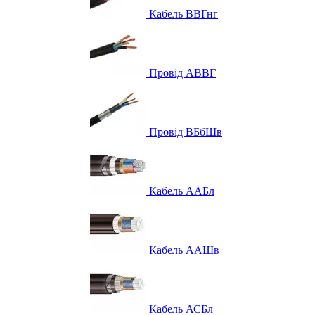
Кабель ВВГнг
Провід АВВГ
Провід ВБбШв
Кабель ААБл
Кабель ААШв
Кабель АСБл