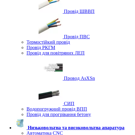
Провід ШВВП
Провід ПВС
Термостійкий провід
Провід РКГМ
Провід для повітряних ЛЕП
Провод AsXSn
СИП
Водопогружний провід ВПП
Провід для прогрівання бетону
Низьковольтна та високовольтна апаратура
Автоматика CNC