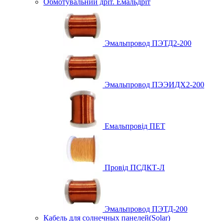
Обмотувальний дріт. Емальдріт
Эмальпровод ПЭТД2-200
Эмальпровод ПЭЭИДХ2-200
Емальпровід ПЕТ
Провід ПСДКТ-Л
Эмальпровод ПЭТД-200
Кабель для солнечных панелей(Solar)