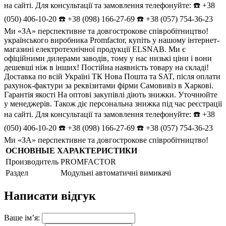
на сайті. Для консультації та замовлення телефонуйте: ☎️ +38
(050) 406-10-20 ☎️ +38 (098) 166-27-69 ☎️ +38 (057) 754-36-23
Ми «ЗА» перспективне та довгострокове співробітництво!
українського виробника Promfactor, купіть у нашому інтернет-
магазині електротехнічної продукції ELSNAB. Ми є
офіційними дилерами заводів, тому у нас низькі ціни і вони
дешевші ніж в інших! Постійна наявність товару на складі!
Доставка по всій Україні ТК Нова Пошта та SAT, після оплати
рахунок-фактури за реквізитами фірми Самовивіз в Харкові.
Гарантія якості На оптові закупівлі діють знижки. Уточнюйте
у менеджерів. Також діє персональна знижка під час реєстрації
на сайті. Для консультації та замовлення телефонуйте: ☎️ +38
(050) 406-10-20 ☎️ +38 (098) 166-27-69 ☎️ +38 (057) 754-36-23
Ми «ЗА» перспективне та довгострокове співробітництво!
ОСНОВНЫЕ ХАРАКТЕРИСТИКИ
Производитель
PROMFACTOR
Раздел
Модульні автоматичні вимикачі
Написати відгук
Ваше ім’я: