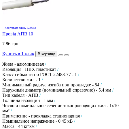
Код товара :HUK-K00058
Провід АПВ 10
7.86 грн
Купить в 1 клик
В корзину
Жила - алюминиевая
/
Изоляция - ПВХ пластикат
/
Класс гибкости по ГОСТ 22483-77 - 1
/
Количество жил - 1
/
Минимальный радиус изгиба при прокладке - 54
/
Наружный диаметр (номинальный,справочно) - 5.4 мм
/
Тип кабеля - АПВ
/
Толщина изоляции - 1 мм
/
Число и номинальное сечение токопроводящих жил - 1х10
мм²
/
Применение - прокладка стационарная
/
Номинальное напряжение - 0.45 кВ
/
Масса - 44 кг\км
/