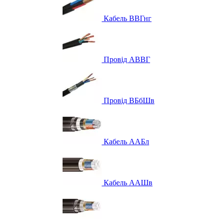
Кабель ВВГнг
Провід АВВГ
Провід ВБбШв
Кабель ААБл
Кабель ААШв