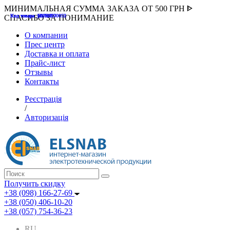
МИНИМАЛЬНАЯ СУММА ЗАКАЗА ОТ 500 ГРН ᐈ
Код товара :507000
Код товара :HUK-K00058
Код товара :Т075177
Код товара :pnsv12
Код товара :HUK-K00072
СПАСИБО ЗА ПОНИМАНИЕ
О компании
Прес центр
Доставка и оплата
Прайс-лист
Отзывы
Контакты
Реєстрація
/
Авторизація
Получить скидку
+38 (098) 166-27-69
+38 (050) 406-10-20
+38 (057) 754-36-23
RU