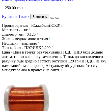
1 250.00 грн
Купить в 1 клик
В корзину
Производитель - Южкабель(ЮКЗ)
/
Min заказ - 1 кг
/
Диаметр, мм - 0,125
/
Жила - медная монолитная
/
Изоляция - эмалевая
/
Тип кабеля - ПЭЭИДХ2-200
/
Ціна - Ціна в грн/кг без урахування ПДВ. ПДВ буде додано
автоматично в кошику замовлення. Також до виставленого
рахунку буде додано вартість котушки 120 грн із ПДВ, на яку
намотаний емаль-провід. Актуальну ціну дізнавайтеся у
менеджера або в прайсах на сайті.
/