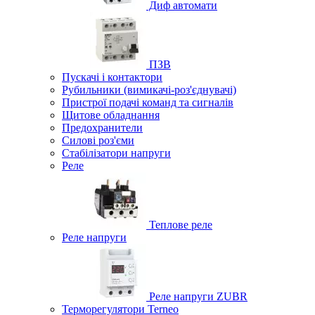
Диф автомати
ПЗВ
Пускачі і контактори
Рубильники (вимикачі-роз'єднувачі)
Пристрої подачі команд та сигналів
Щитове обладнання
Предохранители
Силові роз'єми
Стабілізатори напруги
Реле
Теплове реле
Реле напруги
Реле напруги ZUBR
Терморегулятори Terneo