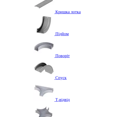
Кришка лотка
Підйом
Поворіт
Спуск
Т-відвід