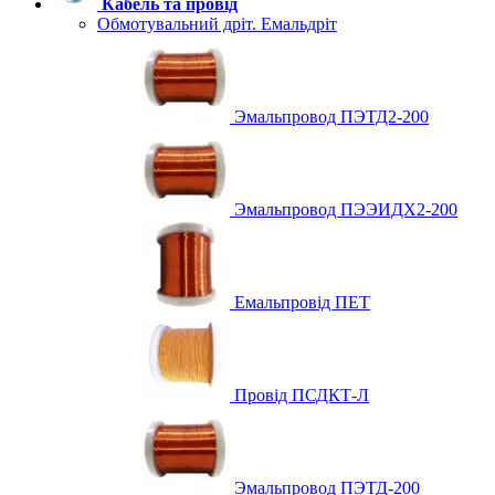
Кабель та провід
Обмотувальний дріт. Емальдріт
Эмальпровод ПЭТД2-200
Эмальпровод ПЭЭИДХ2-200
Емальпровід ПЕТ
Провід ПСДКТ-Л
Эмальпровод ПЭТД-200