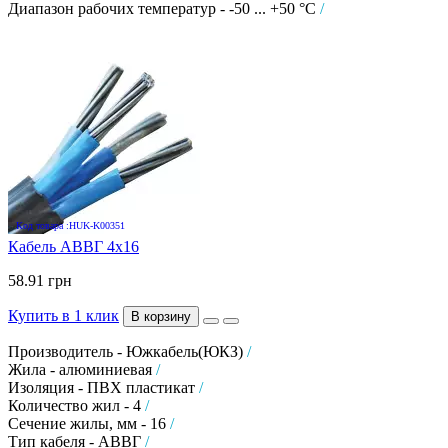
Диапазон рабочих температур - -50 ... +50 °C
/
Код товара :HUK-K00351
Кабель АВВГ 4х16
58.91 грн
Купить в 1 клик
В корзину
Производитель - Южкабель(ЮКЗ)
/
Жила - алюминиевая
/
Изоляция - ПВХ пластикат
/
Количество жил - 4
/
Сечение жилы, мм - 16
/
Тип кабеля - АВВГ
/