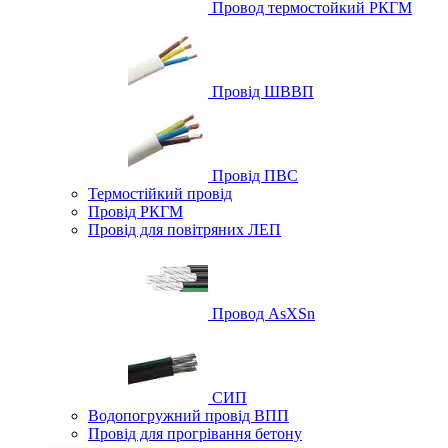
Провод термостойкий РКГМ
Провід ШВВП
Провід ПВС
Термостійкий провід
Провід РКГМ
Провід для повітряних ЛЕП
Провод AsXSn
СИП
Водопогружний провід ВПП
Провід для прогрівання бетону