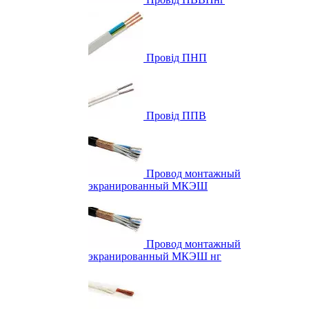
Провід ПНП
Провід ППВ
Провод монтажный
экранированный МКЭШ
Провод монтажный
экранированный МКЭШ нг