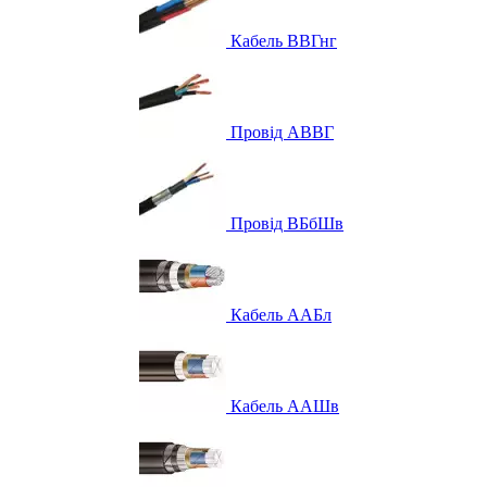
Кабель ВВГнг
Провід АВВГ
Провід ВБбШв
Кабель ААБл
Кабель ААШв