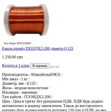
Код товара :HUK-E00004
Емаль-провід ПЕЕІДХ2-200 діаметр 0,125
1 250.00 грн
Купить в 1 клик
В корзину
Производитель - Южкабель(ЮКЗ)
/
Min заказ - 1 кг
/
Диаметр, мм - 0,125
/
Жила - медная монолитная
/
Изоляция - эмалевая
/
Тип кабеля - ПЭЭИДХ2-200
/
Ціна - Ціна в грн/кг без урахування ПДВ. ПДВ буде додано
автоматично в кошику замовлення. Також до виставленого
рахунку буде додано вартість котушки 120 грн із ПДВ, на яку