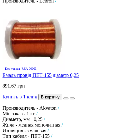
Производитель - Lebron
/
Код товара :RZA-00003
Емаль-провід ПЕТ-155 діаметр 0,25
891.67 грн
Купить в 1 клик
В корзину
Производитель - Akvaton
/
Min заказ - 1 кг
/
Диаметр, мм - 0,25
/
Жила - медная монолитная
/
Изоляция - эмалевая
/
Тип кабеля - ПЕТ-155
/