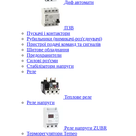
Диф автомати
ПЗВ
Пускачі і контактори
Рубильники (вимикачі-роз'єднувачі)
Пристрої подачі команд та сигналів
Щитове обладнання
Предохранители
Силові роз'єми
Стабілізатори напруги
Реле
Теплове реле
Реле напруги
Реле напруги ZUBR
Терморегулятори Terneo