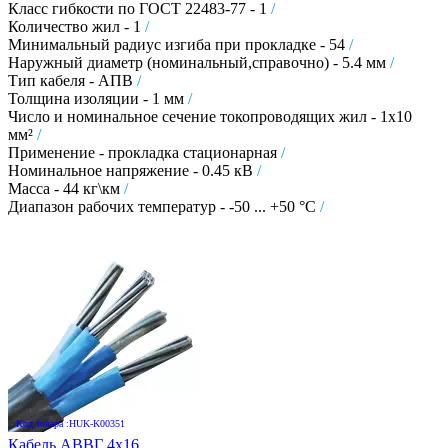
Класс гибкости по ГОСТ 22483-77 - 1
/
Количество жил - 1
/
Минимальный радиус изгиба при прокладке - 54
/
Наружный диаметр (номинальный,справочно) - 5.4 мм
/
Тип кабеля - АПВ
/
Толщина изоляции - 1 мм
/
Число и номинальное сечение токопроводящих жил - 1х10
мм²
/
Применение - прокладка стационарная
/
Номинальное напряжение - 0.45 кВ
/
Масса - 44 кг\км
/
Диапазон рабочих температур - -50 ... +50 °C
/
Код товара :HUK-K00351
Кабель АВВГ 4х16