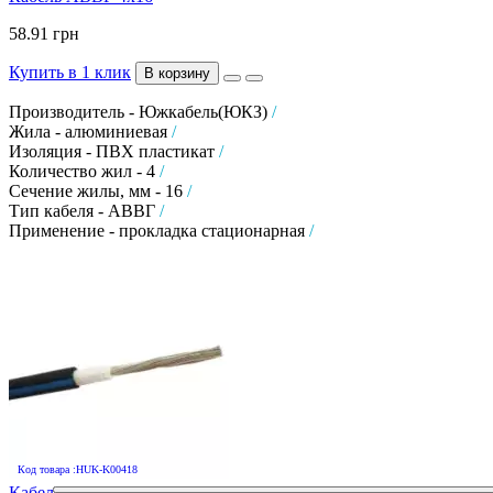
58.91 грн
Купить в 1 клик
В корзину
Производитель - Южкабель(ЮКЗ)
/
Жила - алюминиевая
/
Изоляция - ПВХ пластикат
/
Количество жил - 4
/
Сечение жилы, мм - 16
/
Тип кабеля - АВВГ
/
Применение - прокладка стационарная
/
Код товара :HUK-K00418
Кабель для сонячних панелей Solar PV1-F 1х4 для сонячних