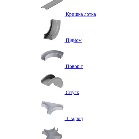
Кришка лотка
Підйом
Поворіт
Спуск
Т-відвід