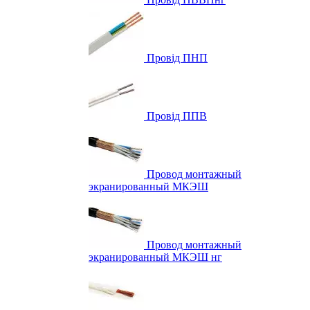
Провід ПНП
Провід ППВ
Провод монтажный
экранированный МКЭШ
Провод монтажный
экранированный МКЭШ нг