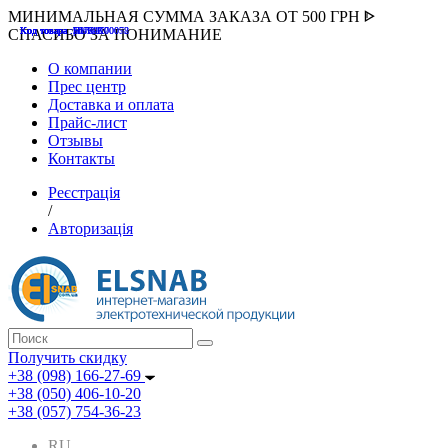
МИНИМАЛЬНАЯ СУММА ЗАКАЗА ОТ 500 ГРН ᐈ
Код товара :507000
Код товара :HUK-K00058
Код товара :Т075177
Код товара :pnsv12
Код товара :HUK-K00072
СПАСИБО ЗА ПОНИМАНИЕ
О компании
Прес центр
Доставка и оплата
Прайс-лист
Отзывы
Контакты
Реєстрація
/
Авторизація
Получить скидку
+38 (098) 166-27-69
+38 (050) 406-10-20
+38 (057) 754-36-23
RU