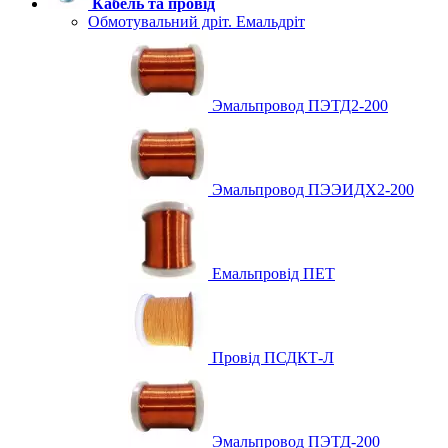
Кабель та провід
Обмотувальний дріт. Емальдріт
Эмальпровод ПЭТД2-200
Эмальпровод ПЭЭИДХ2-200
Емальпровід ПЕТ
Провід ПСДКТ-Л
Эмальпровод ПЭТД-200