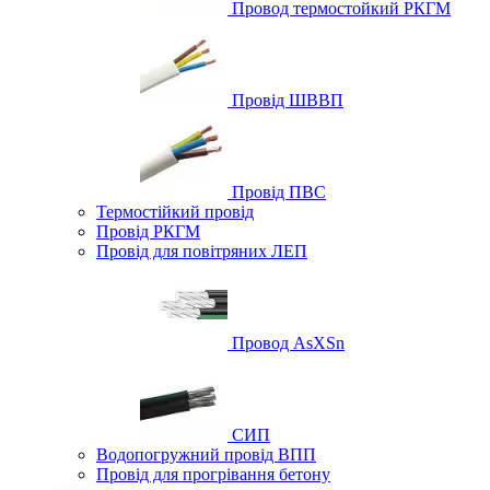
Провод термостойкий РКГМ
Провід ШВВП
Провід ПВС
Термостійкий провід
Провід РКГМ
Провід для повітряних ЛЕП
Провод AsXSn
СИП
Водопогружний провід ВПП
Провід для прогрівання бетону