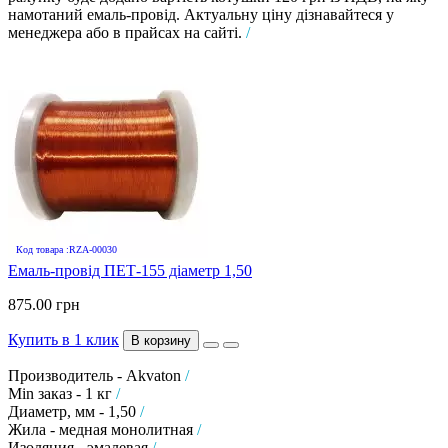
намотаний емаль-провід. Актуальну ціну дізнавайтеся у
менеджера або в прайсах на сайті.
/
Код товара :RZA-00030
Емаль-провід ПЕТ-155 діаметр 1,50
875.00 грн
Купить в 1 клик
В корзину
Производитель - Akvaton
/
Min заказ - 1 кг
/
Диаметр, мм - 1,50
/
Жила - медная монолитная
/
Изоляция - эмалевая
/