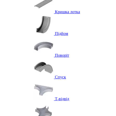
Кришка лотка
Підйом
Поворіт
Спуск
Т-відвід