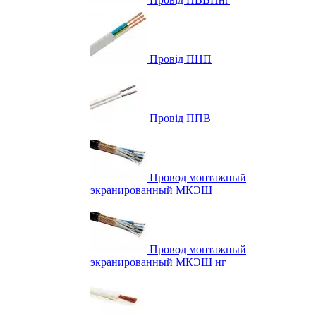
Провід ПНП
Провід ППВ
Провод монтажный
экранированный МКЭШ
Провод монтажный
экранированный МКЭШ нг