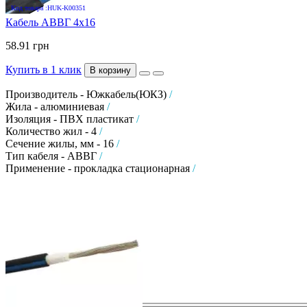
Код товара :HUK-K00351
Кабель АВВГ 4х16
58.91 грн
Купить в 1 клик
В корзину
Производитель - Южкабель(ЮКЗ)
/
Жила - алюминиевая
/
Изоляция - ПВХ пластикат
/
Количество жил - 4
/
Сечение жилы, мм - 16
/
Тип кабеля - АВВГ
/
Применение - прокладка стационарная
/