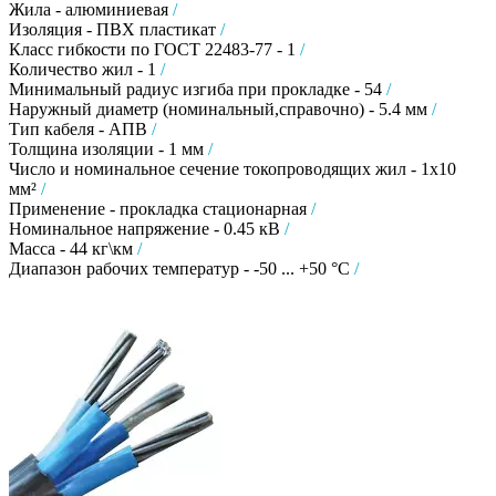
Жила - алюминиевая
/
Изоляция - ПВХ пластикат
/
Класс гибкости по ГОСТ 22483-77 - 1
/
Количество жил - 1
/
Минимальный радиус изгиба при прокладке - 54
/
Наружный диаметр (номинальный,справочно) - 5.4 мм
/
Тип кабеля - АПВ
/
Толщина изоляции - 1 мм
/
Число и номинальное сечение токопроводящих жил - 1х10
мм²
/
Применение - прокладка стационарная
/
Номинальное напряжение - 0.45 кВ
/
Масса - 44 кг\км
/
Диапазон рабочих температур - -50 ... +50 °C
/