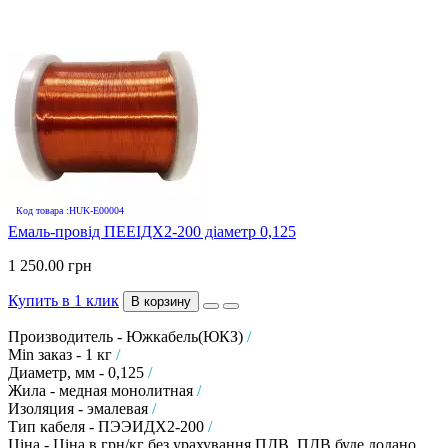
Код товара :HUK-E00004
Емаль-провід ПЕЕІДХ2-200 діаметр 0,125
1 250.00 грн
Купить в 1 клик
В корзину
Производитель - Южкабель(ЮКЗ)
/
Min заказ - 1 кг
/
Диаметр, мм - 0,125
/
Жила - медная монолитная
/
Изоляция - эмалевая
/
Тип кабеля - ПЭЭИДХ2-200
/
Ціна - Ціна в грн/кг без урахування ПДВ. ПДВ буде додано