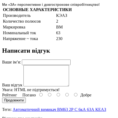
Ми «ЗА» перспективне і довгострокове співробітництво!
ОСНОВНЫЕ ХАРАКТЕРИСТИКИ
Производитель
КЭАЗ
Количество полюсов
2
Маркировка
ВМ
Номинальный ток
63
Напряжение ~ тока
230
Написати відгук
Ваше ім’я:
Ваш відгук
Увага:
HTML не підтримується!
Рейтинг
Погано
Добре
Продовжити
Теги:
Автоматичний вимикач ВМ63 2Р С 6кА 63А КЕАЗ