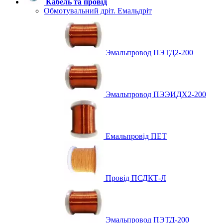
Кабель та провід
Обмотувальний дріт. Емальдріт
Эмальпровод ПЭТД2-200
Эмальпровод ПЭЭИДХ2-200
Емальпровід ПЕТ
Провід ПСДКТ-Л
Эмальпровод ПЭТД-200