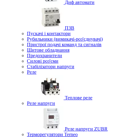
Диф автомати
ПЗВ
Пускачі і контактори
Рубильники (вимикачі-роз'єднувачі)
Пристрої подачі команд та сигналів
Щитове обладнання
Предохранители
Силові роз'єми
Стабілізатори напруги
Реле
Теплове реле
Реле напруги
Реле напруги ZUBR
Терморегулятори Terneo