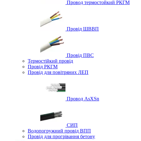
Провод термостойкий РКГМ
Провід ШВВП
Провід ПВС
Термостійкий провід
Провід РКГМ
Провід для повітряних ЛЕП
Провод AsXSn
СИП
Водопогружний провід ВПП
Провід для прогрівання бетону