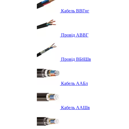
Кабель ВВГнг
Провід АВВГ
Провід ВБбШв
Кабель ААБл
Кабель ААШв