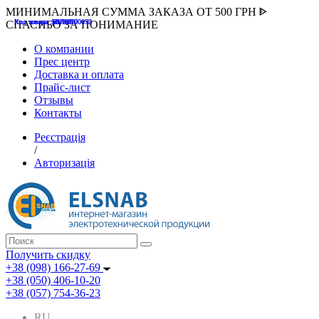
МИНИМАЛЬНАЯ СУММА ЗАКАЗА ОТ 500 ГРН ᐈ
Код товара :507000
Код товара :HUK-K00058
Код товара :Т075177
Код товара :pnsv12
Код товара :HUK-K00072
СПАСИБО ЗА ПОНИМАНИЕ
О компании
Прес центр
Доставка и оплата
Прайс-лист
Отзывы
Контакты
Реєстрація
/
Авторизація
Получить скидку
+38 (098) 166-27-69
+38 (050) 406-10-20
+38 (057) 754-36-23
RU