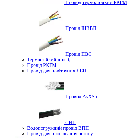
Провод термостойкий РКГМ
Провід ШВВП
Провід ПВС
Термостійкий провід
Провід РКГМ
Провід для повітряних ЛЕП
Провод AsXSn
СИП
Водопогружний провід ВПП
Провід для прогрівання бетону