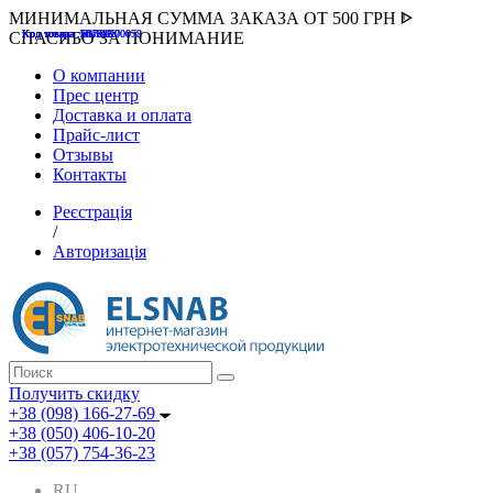
МИНИМАЛЬНАЯ СУММА ЗАКАЗА ОТ 500 ГРН ᐈ
Код товара :507000
Код товара :HUK-K00058
Код товара :Т075177
Код товара :pnsv12
Код товара :HUK-K00072
СПАСИБО ЗА ПОНИМАНИЕ
О компании
Прес центр
Доставка и оплата
Прайс-лист
Отзывы
Контакты
Реєстрація
/
Авторизація
Получить скидку
+38 (098) 166-27-69
+38 (050) 406-10-20
+38 (057) 754-36-23
RU