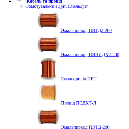
Кабель та провід
Обмотувальний дріт. Емальдріт
Эмальпровод ПЭТД2-200
Эмальпровод ПЭЭИДХ2-200
Емальпровід ПЕТ
Провід ПСДКТ-Л
Эмальпровод ПЭТД-200