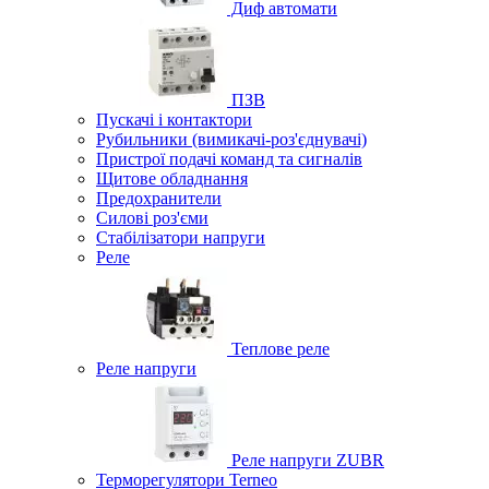
Диф автомати
ПЗВ
Пускачі і контактори
Рубильники (вимикачі-роз'єднувачі)
Пристрої подачі команд та сигналів
Щитове обладнання
Предохранители
Силові роз'єми
Стабілізатори напруги
Реле
Теплове реле
Реле напруги
Реле напруги ZUBR
Терморегулятори Terneo