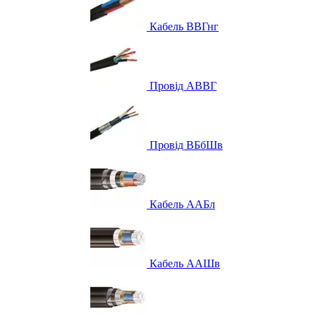
Кабель ВВГнг
Провід АВВГ
Провід ВБбШв
Кабель ААБл
Кабель ААШв