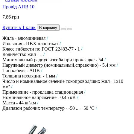
Код товара :HUK-K00058
Провід АПВ 10
7.86 грн
Купить в 1 клик
В корзину
Жила - алюминиевая
/
Изоляция - ПВХ пластикат
/
Класс гибкости по ГОСТ 22483-77 - 1
/
Количество жил - 1
/
Минимальный радиус изгиба при прокладке - 54
/
Наружный диаметр (номинальный,справочно) - 5.4 мм
/
Тип кабеля - АПВ
/
Толщина изоляции - 1 мм
/
Число и номинальное сечение токопроводящих жил - 1х10
мм²
/
Применение - прокладка стационарная
/
Номинальное напряжение - 0.45 кВ
/
Масса - 44 кг\км
/
Диапазон рабочих температур - -50 ... +50 °C
/