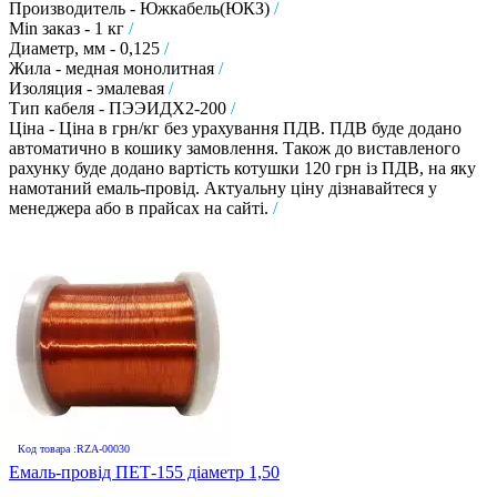
Производитель - Южкабель(ЮКЗ)
/
Min заказ - 1 кг
/
Диаметр, мм - 0,125
/
Жила - медная монолитная
/
Изоляция - эмалевая
/
Тип кабеля - ПЭЭИДХ2-200
/
Ціна - Ціна в грн/кг без урахування ПДВ. ПДВ буде додано
автоматично в кошику замовлення. Також до виставленого
рахунку буде додано вартість котушки 120 грн із ПДВ, на яку
намотаний емаль-провід. Актуальну ціну дізнавайтеся у
менеджера або в прайсах на сайті.
/
Код товара :RZA-00030
Емаль-провід ПЕТ-155 діаметр 1,50