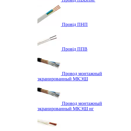
Провід ПНП
Провід ППВ
Провод монтажный
экранированный МКЭШ
Провод монтажный
экранированный МКЭШ нг