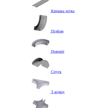
Кришка лотка
Підйом
Поворіт
Спуск
Т-відвід