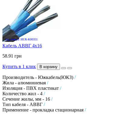
Код товара :HUK-K00351
Кабель АВВГ 4х16
58.91 грн
Купить в 1 клик
В корзину
Производитель - Южкабель(ЮКЗ)
/
Жила - алюминиевая
/
Изоляция - ПВХ пластикат
/
Количество жил - 4
/
Сечение жилы, мм - 16
/
Тип кабеля - АВВГ
/
Применение - прокладка стационарная
/