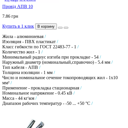
Код товара :HUK-K00058
Провід АПВ 10
7.86 грн
Купить в 1 клик
В корзину
Жила - алюминиевая
/
Изоляция - ПВХ пластикат
/
Класс гибкости по ГОСТ 22483-77 - 1
/
Количество жил - 1
/
Минимальный радиус изгиба при прокладке - 54
/
Наружный диаметр (номинальный,справочно) - 5.4 мм
/
Тип кабеля - АПВ
/
Толщина изоляции - 1 мм
/
Число и номинальное сечение токопроводящих жил - 1х10
мм²
/
Применение - прокладка стационарная
/
Номинальное напряжение - 0.45 кВ
/
Масса - 44 кг\км
/
Диапазон рабочих температур - -50 ... +50 °C
/