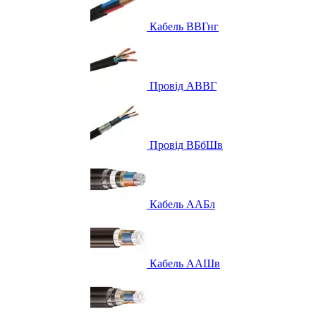
Кабель ВВГнг
Провід АВВГ
Провід ВБбШв
Кабель ААБл
Кабель ААШв