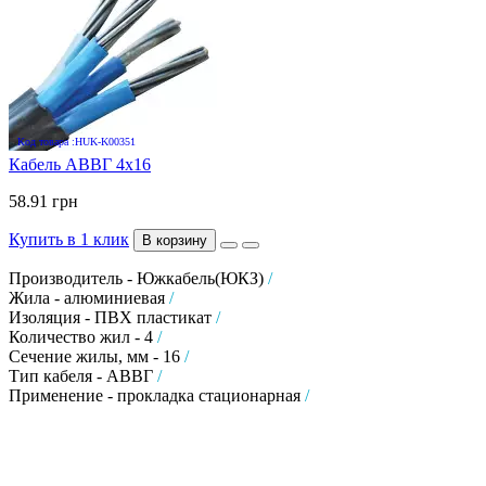
Код товара :HUK-K00351
Кабель АВВГ 4х16
58.91 грн
Купить в 1 клик
В корзину
Производитель - Южкабель(ЮКЗ)
/
Жила - алюминиевая
/
Изоляция - ПВХ пластикат
/
Количество жил - 4
/
Сечение жилы, мм - 16
/
Тип кабеля - АВВГ
/
Применение - прокладка стационарная
/