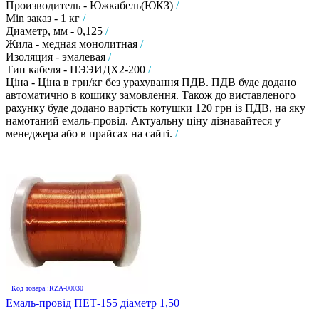
Производитель - Южкабель(ЮКЗ)
/
Min заказ - 1 кг
/
Диаметр, мм - 0,125
/
Жила - медная монолитная
/
Изоляция - эмалевая
/
Тип кабеля - ПЭЭИДХ2-200
/
Ціна - Ціна в грн/кг без урахування ПДВ. ПДВ буде додано
автоматично в кошику замовлення. Також до виставленого
рахунку буде додано вартість котушки 120 грн із ПДВ, на яку
намотаний емаль-провід. Актуальну ціну дізнавайтеся у
менеджера або в прайсах на сайті.
/
Код товара :RZA-00030
Емаль-провід ПЕТ-155 діаметр 1,50