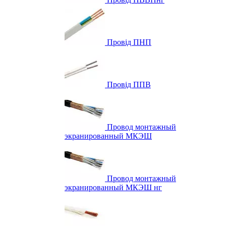
Провід ПНП
Провід ППВ
Провод монтажный
экранированный МКЭШ
Провод монтажный
экранированный МКЭШ нг