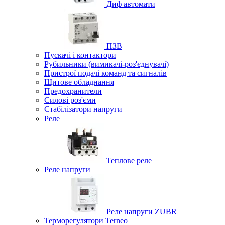
Диф автомати
ПЗВ
Пускачі і контактори
Рубильники (вимикачі-роз'єднувачі)
Пристрої подачі команд та сигналів
Щитове обладнання
Предохранители
Силові роз'єми
Стабілізатори напруги
Реле
Теплове реле
Реле напруги
Реле напруги ZUBR
Терморегулятори Terneo