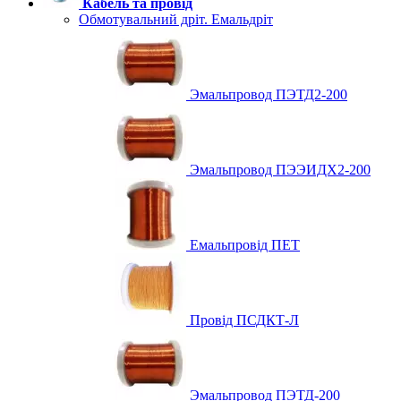
Кабель та провід
Обмотувальний дріт. Емальдріт
Эмальпровод ПЭТД2-200
Эмальпровод ПЭЭИДХ2-200
Емальпровід ПЕТ
Провід ПСДКТ-Л
Эмальпровод ПЭТД-200