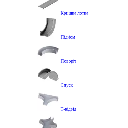
Кришка лотка
Підйом
Поворіт
Спуск
Т-відвід