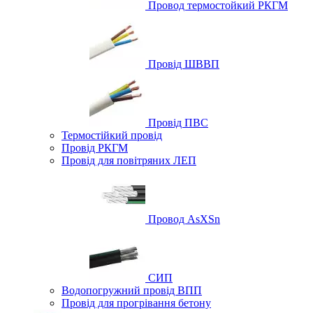
Провод термостойкий РКГМ
Провід ШВВП
Провід ПВС
Термостійкий провід
Провід РКГМ
Провід для повітряних ЛЕП
Провод AsXSn
СИП
Водопогружний провід ВПП
Провід для прогрівання бетону