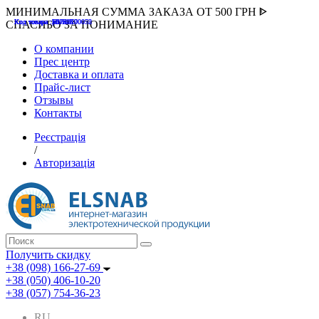
МИНИМАЛЬНАЯ СУММА ЗАКАЗА ОТ 500 ГРН ᐈ
Код товара :507000
Код товара :HUK-K00058
Код товара :Т075177
Код товара :pnsv12
Код товара :HUK-K00072
СПАСИБО ЗА ПОНИМАНИЕ
О компании
Прес центр
Доставка и оплата
Прайс-лист
Отзывы
Контакты
Реєстрація
/
Авторизація
Получить скидку
+38 (098) 166-27-69
+38 (050) 406-10-20
+38 (057) 754-36-23
RU