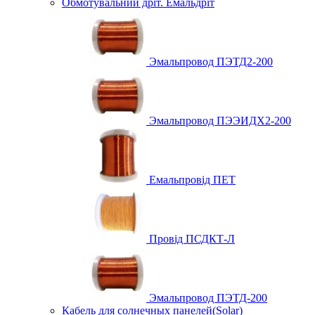
Обмотувальний дріт. Емальдріт
Эмальпровод ПЭТД2-200
Эмальпровод ПЭЭИДХ2-200
Емальпровід ПЕТ
Провід ПСДКТ-Л
Эмальпровод ПЭТД-200
Кабель для солнечных панелей(Solar)