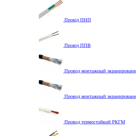
Провід ПНП
Провід ППВ
Провод монтажный экранирова
Провод монтажный экранирова
Провод термостойкий РКГМ