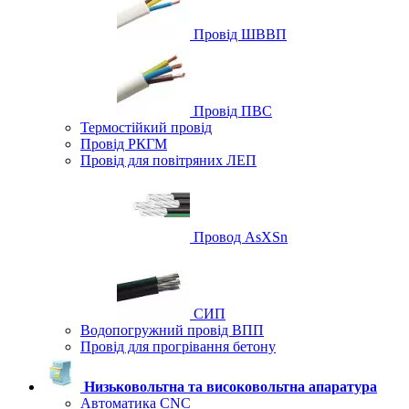
Провід ШВВП
Провід ПВС
Термостійкий провід
Провід РКГМ
Провід для повітряних ЛЕП
Провод AsXSn
СИП
Водопогружний провід ВПП
Провід для прогрівання бетону
Низьковольтна та високовольтна апаратура
Автоматика CNC