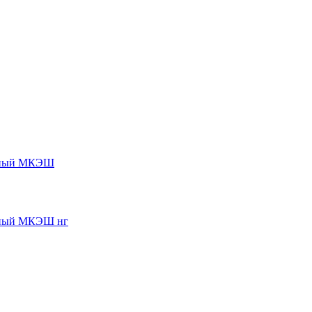
нный МКЭШ
нный МКЭШ нг