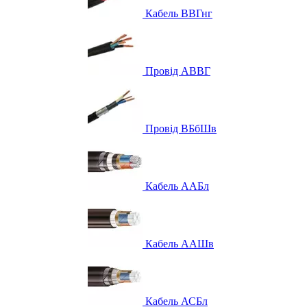
Кабель ВВГнг
Провід АВВГ
Провід ВБбШв
Кабель ААБл
Кабель ААШв
Кабель АСБл