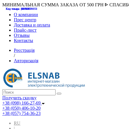
МИНИМАЛЬНАЯ СУММА ЗАКАЗА ОТ 500 ГРН ᐈ СПАСИ
Код товара :507000
Код товара :HUK-K00058
Код товара :Т075177
Код товара :pnsv12
Код товара :HUK-K00072
О компании
Прес центр
Доставка и оплата
Прайс-лист
Отзывы
Контакты
Реєстрація
/
Авторизація
Получить скидку
+38 (098) 166-27-69
+38 (050) 406-10-20
+38 (057) 754-36-23
RU
|