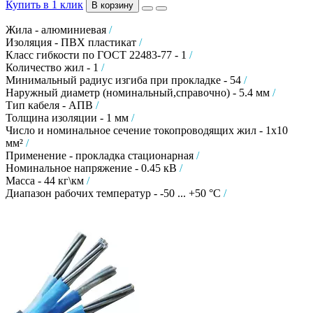
Купить в 1 клик
В корзину
Жила - алюминиевая
/
Изоляция - ПВХ пластикат
/
Класс гибкости по ГОСТ 22483-77 - 1
/
Количество жил - 1
/
Минимальный радиус изгиба при прокладке - 54
/
Наружный диаметр (номинальный,справочно) - 5.4 мм
/
Тип кабеля - АПВ
/
Толщина изоляции - 1 мм
/
Число и номинальное сечение токопроводящих жил - 1х10
мм²
/
Применение - прокладка стационарная
/
Номинальное напряжение - 0.45 кВ
/
Масса - 44 кг\км
/
Диапазон рабочих температур - -50 ... +50 °C
/