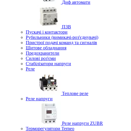
Диф автомати
ПЗВ
Пускачі і контактори
Рубильники (вимикачі-роз'єднувачі)
Пристрої подачі команд та сигналів
Щитове обладнання
Предохранители
Силові роз'єми
Стабілізатори напруги
Реле
Теплове реле
Реле напруги
Реле напруги ZUBR
Терморегулятори Terneo