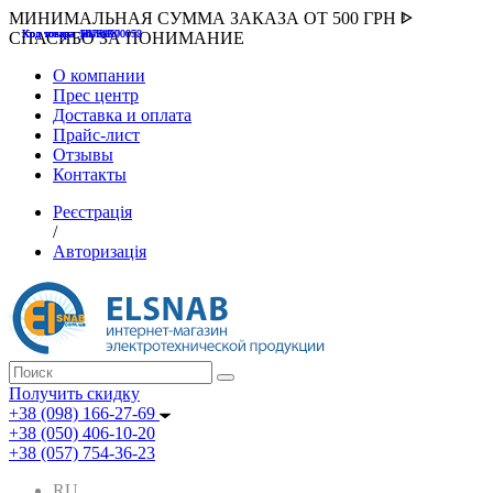
МИНИМАЛЬНАЯ СУММА ЗАКАЗА ОТ 500 ГРН ᐈ
Код товара :507000
Код товара :HUK-K00058
Код товара :Т075177
Код товара :pnsv12
Код товара :HUK-K00072
СПАСИБО ЗА ПОНИМАНИЕ
О компании
Прес центр
Доставка и оплата
Прайс-лист
Отзывы
Контакты
Реєстрація
/
Авторизація
Получить скидку
+38 (098) 166-27-69
+38 (050) 406-10-20
+38 (057) 754-36-23
RU