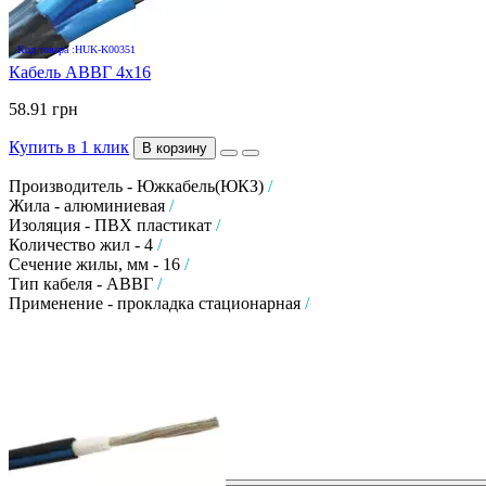
Код товара :HUK-K00351
Кабель АВВГ 4х16
58.91 грн
Купить в 1 клик
В корзину
Производитель - Южкабель(ЮКЗ)
/
Жила - алюминиевая
/
Изоляция - ПВХ пластикат
/
Количество жил - 4
/
Сечение жилы, мм - 16
/
Тип кабеля - АВВГ
/
Применение - прокладка стационарная
/