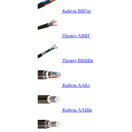
Кабель ВВГнг
Провід АВВГ
Провід ВБбШв
Кабель ААБл
Кабель ААШв