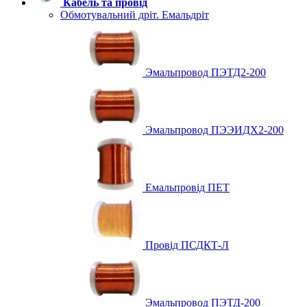
Кабель та провід
Обмотувальний дріт. Емальдріт
Эмальпровод ПЭТД2-200
Эмальпровод ПЭЭИДХ2-200
Емальпровід ПЕТ
Провід ПСДКТ-Л
Эмальпровод ПЭТД-200