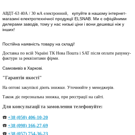
купуйте в нашому інтернет-
АВДТ-63 40А / 30 мА електронний,
магазині електротехнічної продукції ELSNAB. Ми є офіційними
дилерами заводів, тому у нас низькі ціни і вони дешевші ніж у
інших!
Постійна наявність товару на складі!
Доставка по всій Україні ТК Нова Пошта і SAT після оплати рахунку-
фактури за реквізитами фірми.
Самовивіз в Харкові.
"Гарантія якості"
На оптові закупівлі діють знижки. Уточнюйте у менеджерів.
Також діє персональна знижка, при реєстрації на сайті.
Для консультації та замовлення телефонуйте:
☎️
+38 (050) 406-10-20
☎️
+38 (098) 166-27-69
☎️
+38 (057) 754-36-23