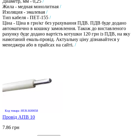
Диаметр, мм - 0,25
/
Жила - медная монолитная
/
Изоляция - эмалевая
/
Тип кабеля - ПЕТ-155
/
Ціна - Ціна в грн/кг без урахування ПДВ. ПДВ буде додано
автоматично в кошику замовлення. Також до виставленого
рахунку буде додано вартість котушки 120 грн із ПДВ, на яку
намотаний емаль-провід. Актуальну ціну дізнавайтеся у
менеджера або в прайсах на сайті.
/
Код товара :HUK-K00058
Провід АПВ 10
7.86 грн