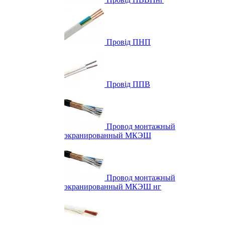
Провід ПНП
Провід ППВ
Провод монтажный
экранированный МКЭШ
Провод монтажный
экранированный МКЭШ нг