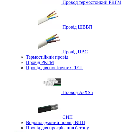
Провод термостойкий РКГМ
Провід ШВВП
Провід ПВС
Термостійкий провід
Провід РКГМ
Провід для повітряних ЛЕП
Провод AsXSn
СИП
Водопогружний провід ВПП
Провід для прогрівання бетону