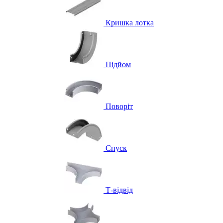
Кришка лотка
Підйом
Поворіт
Спуск
Т-відвід