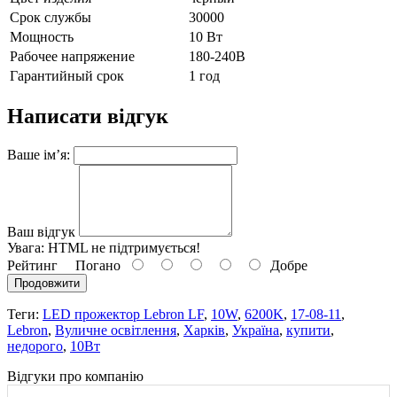
Срок службы
30000
Мощность
10 Вт
Рабочее напряжение
180-240В
Гарантийный срок
1 год
Написати відгук
Ваше ім’я:
Ваш відгук
Увага:
HTML не підтримується!
Рейтинг
Погано
Добре
Продовжити
Теги:
LED прожектор Lebron LF
,
10W
,
6200K
,
17-08-11
,
Lebron
,
Вуличне освітлення
,
Харків
,
Україна
,
купити
,
недорого
,
10Вт
Відгуки про компанію