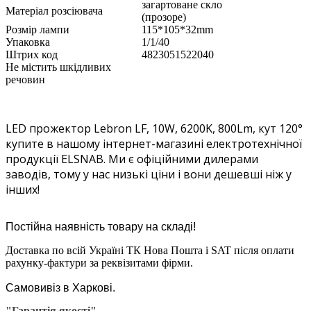
загартоване скло
Матеріал розсіювача 
(прозоре)
Розмір лампи 
115*105*32mm
Упаковка 
1/1/40
Штрих код 
4823051522040
Не містить шкідливих 
речовин
LED прожектор Lebron LF, 10W, 6200K, 800Lm, кут 120°
купите в нашому інтернет-магазині електротехнічної
продукції ELSNAB. Ми є офіційними дилерами
заводів, тому у нас низькі ціни і вони дешевші ніж у
інших!
Постійна наявність товару на складі!
Доставка по всій Україні ТК Нова Пошта і SAT після оплати
рахунку-фактури за реквізитами фірми.
Самовивіз в Харкові.
"Гарантія якості"