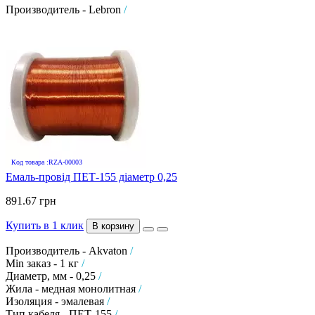
Производитель - Lebron
/
Код товара :RZA-00003
Емаль-провід ПЕТ-155 діаметр 0,25
891.67 грн
Купить в 1 клик
В корзину
Производитель - Akvaton
/
Min заказ - 1 кг
/
Диаметр, мм - 0,25
/
Жила - медная монолитная
/
Изоляция - эмалевая
/
Тип кабеля - ПЕТ-155
/