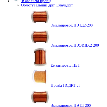
Кабель та провід
Обмотувальний дріт. Емальдріт
Эмальпровод ПЭТД2-200
Эмальпровод ПЭЭИДХ2-200
Емальпровід ПЕТ
Провід ПСДКТ-Л
Эмальпровод ПЭТД-200