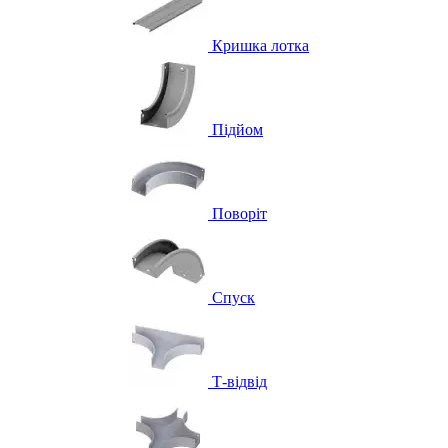
Кришка лотка
Підйом
Поворіт
Спуск
Т-відвід