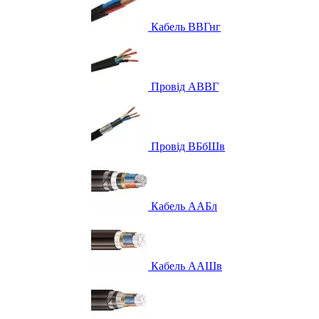
Кабель ВВГнг
Провід АВВГ
Провід ВБбШв
Кабель ААБл
Кабель ААШв