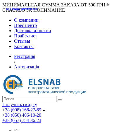
МИНИМАЛЬНАЯ СУММА ЗАКАЗА ОТ 500 ГРН ᐈ
Код товара :507000
Код товара :HUK-K00058
Код товара :Т075177
Код товара :pnsv12
Код товара :HUK-K00072
СПАСИБО ЗА ПОНИМАНИЕ
О компании
Прес центр
Доставка и оплата
Прайс-лист
Отзывы
Контакты
Реєстрація
/
Авторизація
Получить скидку
+38 (098) 166-27-69
+38 (050) 406-10-20
+38 (057) 754-36-23
RU