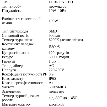
ТМ 
LEBRON LED
Тип 
виробу
прожектор
Потужність 
10W 10Вт
Еквівалент 
галогенової 
100W
лампи
Тип світлодіода 
SMD
Світловий потік
900Lm
Температура світла 
6200К (денне світло)
Коефіцієнт передачі 
RA>70
кольору 
Кут розсіювання 
120 градусів
Ресурс 
30000 годин
Гарантії 
1 рік
Тип драйвера 
АС
Напруга 
220-230V
Коеффіціент потужності PF 
0.9
Клас захисту 
ІР65
Клас енергоефективності 
А+
Частота 
50Hz/60Hz
Заземлення 
присутнє
Температурний режим 
від -30С до + 45С
роботи 
Матеріал корпусу 
алюміній