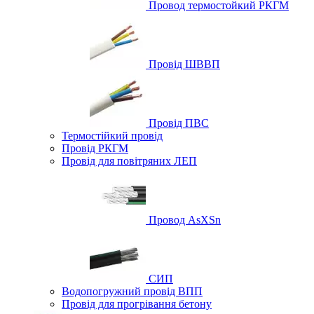
Провод термостойкий РКГМ
Провід ШВВП
Провід ПВС
Термостійкий провід
Провід РКГМ
Провід для повітряних ЛЕП
Провод AsXSn
СИП
Водопогружний провід ВПП
Провід для прогрівання бетону