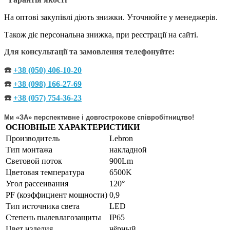
На оптові закупівлі діють знижки. Уточнюйте у менеджерів.
Також діє персональна знижка, при реєстрації на сайті.
Для консультації та замовлення телефонуйте:
☎️
+38 (050) 406-10-20
☎️
+38 (098) 166-27-69
☎️
+38 (057) 754-36-23
Ми «ЗА» перспективне і довгострокове співробітництво!
ОСНОВНЫЕ ХАРАКТЕРИСТИКИ
Производитель
Lebron
Тип монтажа
накладной
Световой поток
900Lm
Цветовая температура
6500K
Угол рассеивания
120°
PF (коэффициент мощности)
0,9
Тип источника света
LED
Степень пылевлагозащиты
IP65
Цвет изделия
чёрный