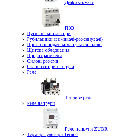
Диф автомати
ПЗВ
Пускачі і контактори
Рубильники (вимикачі-роз'єднувачі)
Пристрої подачі команд та сигналів
Щитове обладнання
Предохранители
Силові роз'єми
Стабілізатори напруги
Реле
Теплове реле
Реле напруги
Реле напруги ZUBR
Терморегулятори Terneo