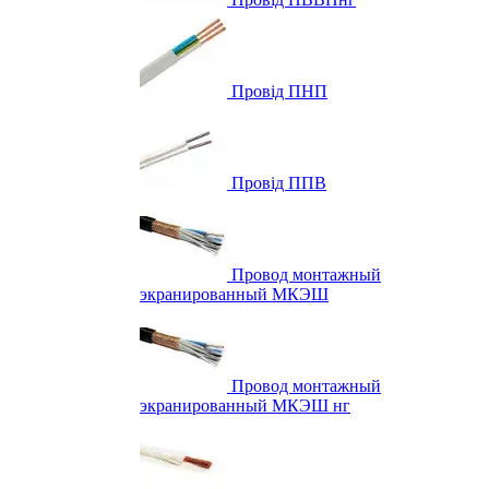
Провід ПНП
Провід ППВ
Провод монтажный
экранированный МКЭШ
Провод монтажный
экранированный МКЭШ нг