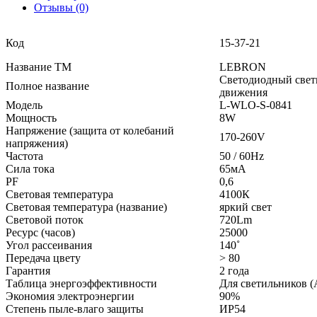
Отзывы (0)
Код
15-37-21
Название ТМ
LEBRON
Светодиодный свет
Полное название
движения
Модель
L-WLО-S-0841
Мощность
8W
Напряжение (защита от колебаний
170-260V
напряжения)
Частота
50 / 60Hz
Сила тока
65мА
PF
0,6
Световая температура
4100К
Световая температура (название)
яркий свет
Световой поток
720Lm
Ресурс (часов)
25000
Угол рассеивания
140˚
Передача цвету
> 80
Гарантия
2 года
Таблица энергоэффективности
Для светильников (
Экономия электроэнергии
90%
Степень пыле-влаго защиты
ИР54