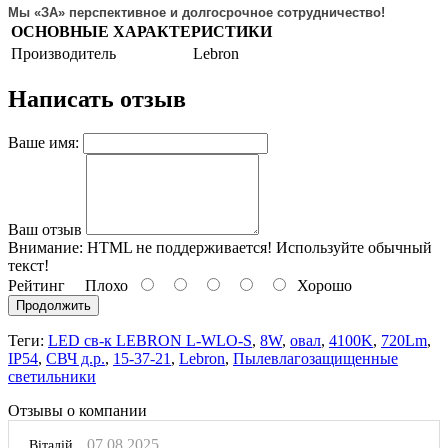
Мы «ЗА» перспективное и долгосрочное сотрудничество!
ОСНОВНЫЕ ХАРАКТЕРИСТИКИ
Производитель
Lebron
Написать отзыв
Ваше имя:
Ваш отзыв
Внимание:
HTML не поддерживается! Используйте обычный
текст!
Рейтинг
Плохо
Хорошо
Продолжить
Теги:
LED св-к LEBRON L-WLO-S
,
8W
,
овал
,
4100K
,
720Lm
,
ІР54
,
СВЧ д.р.
,
15-37-21
,
Lebron
,
Пылевлагозащищенные
светильники
Отзывы о компании
07.08.2025
Віталій