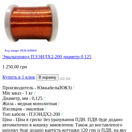
Код товара :HUK-E00004
Эмальпровод ПЭЭИДХ2-200 диаметр 0,125
1 250.00 грн
Купить в 1 клик
В корзину
Производитель - Южкабель(ЮКЗ)
/
Min заказ - 1 кг
/
Диаметр, мм - 0,125
/
Жила - медная монолитная
/
Изоляция - эмалевая
/
Тип кабеля - ПЭЭИДХ2-200
/
Ціна - Ціна в грн/кг без урахування ПДВ. ПДВ буде додано
автоматично в кошику замовлення. Також до виставленого
рахунку буде додано вартість котушки 120 грн із ПДВ, на яку