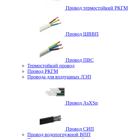
Провод термостойкий РКГМ
Провод ШВВП
Провод ПВС
Термостойкий провод
Провод РКГМ
Провода для воздушных ЛЭП
Провод AsXSn
Провод СИП
Провод водопогружной ВПП