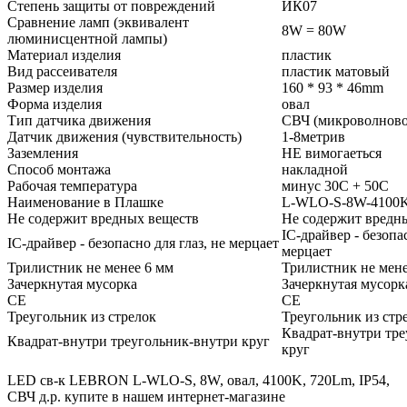
Степень защиты от повреждений
ИК07
Сравнение ламп (эквивалент
8W = 80W
люминисцентной лампы)
Материал изделия
пластик
Вид рассеивателя
пластик матовый
Размер изделия
160 * 93 * 46mm
Форма изделия
овал
Тип датчика движения
СВЧ (микроволново
Датчик движения (чувствительность)
1-8метрив
Заземления
НЕ вимогаеться
Способ монтажа
накладной
Рабочая температура
минус 30С + 50С
Наименование в Плашке
L-WLО-S-8W-4100
Не содержит вредных веществ
Не содержит вредн
IC-драйвер - безопас
IC-драйвер - безопасно для глаз, не мерцает
мерцает
Трилистник не менее 6 мм
Трилистник не мене
Зачеркнутая мусорка
Зачеркнутая мусорк
CЕ
CЕ
Треугольник из стрелок
Треугольник из стр
Квадрат-внутри тр
Квадрат-внутри треугольник-внутри круг
круг
LED св-к LEBRON L-WLO-S, 8W, овал, 4100K, 720Lm, ІР54,
СВЧ д.р. купите в нашем интернет-магазине