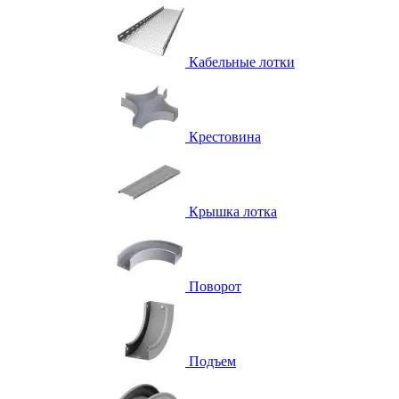
Кабельные лотки
Крестовина
Крышка лотка
Поворот
Подъем