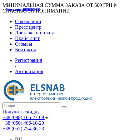
МИНИМАЛЬНАЯ СУММА ЗАКАЗА ОТ 500 ГРН ᐈ
Код товара :507000
Код товара :HUK-K00058
Код товара :Т075177
Код товара :pnsv12
Код товара :HUK-K00072
СПАСИБО ЗА ПОНИМАНИЕ
О компании
Пресс центр
Доставка и оплата
Прайс-лист
Отзывы
Контакты
Регистрация
/
Авторизация
Получить скидку
+38 (098) 166-27-69
+38 (050) 406-10-20
+38 (057) 754-36-23
RU