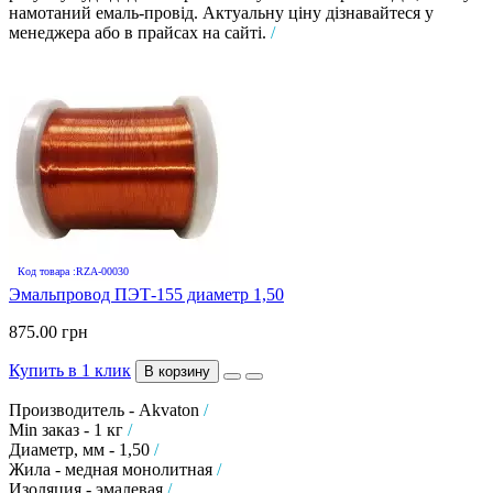
намотаний емаль-провід. Актуальну ціну дізнавайтеся у
менеджера або в прайсах на сайті.
/
Код товара :RZA-00030
Эмальпровод ПЭТ-155 диаметр 1,50
875.00 грн
Купить в 1 клик
В корзину
Производитель - Akvaton
/
Min заказ - 1 кг
/
Диаметр, мм - 1,50
/
Жила - медная монолитная
/
Изоляция - эмалевая
/