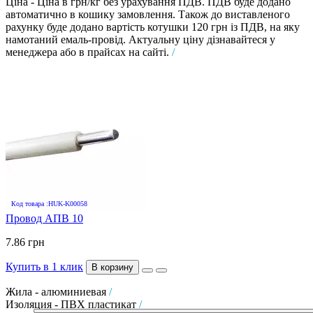
Ціна - Ціна в грн/кг без урахування ПДВ. ПДВ буде додано
автоматично в кошику замовлення. Також до виставленого
рахунку буде додано вартість котушки 120 грн із ПДВ, на яку
намотаний емаль-провід. Актуальну ціну дізнавайтеся у
менеджера або в прайсах на сайті.
/
Код товара :HUK-K00058
Провод АПВ 10
7.86 грн
Купить в 1 клик
В корзину
Жила - алюминиевая
/
Изоляция - ПВХ пластикат
/