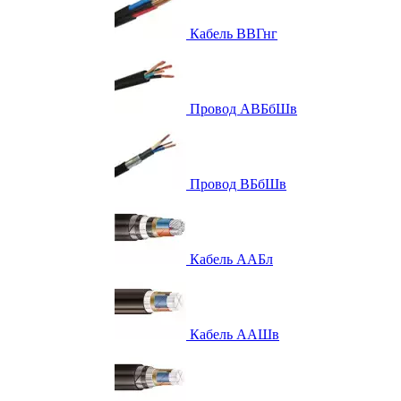
Кабель ВВГнг
Провод АВБбШв
Провод ВБбШв
Кабель ААБл
Кабель ААШв